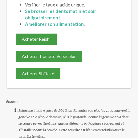
Vérifier le taux d’acide urique.
Se brosser les dents matin et soir
obligatoirement.
Améliorer son alimentation
.
Acheter Reishi
Acheter Tramète Versicolor
Acheter Shiitaké
Études :
Selon une étude niçoise de 2013, on démontre que plus les virus couvrent la
gencive et la plaque dentaire, plus la profondeur entre la gencive et la dent
se creuse permettant ainsi que les éléments pathogènes s’accrochent et
s’installent dans la bouche. Cette sévérité est bien en corrélation avec le
virus Epstein Barr.