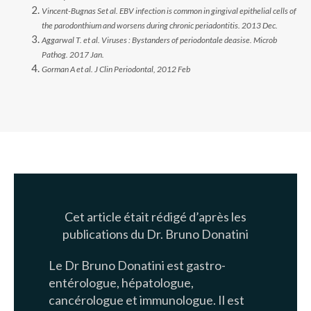
Vincent-Bugnas Set al. EBV infection is common in gingival epithelial cells of
the parodonthium and worsens during chronic periadontitis. 2013 Dec.
Aggarwal T. et al. Viruses : Bystanders of periodontale deasise. Microb
Pathog. 2017 Jan.
Gorman A et al. J Clin Periodontal, 2012 Feb
Cet article était rédigé d’après les
publications du Dr. Bruno Donatini
Le Dr Bruno Donatini est gastro-
entérologue, hépatologue,
cancérologue et immunologue. Il est