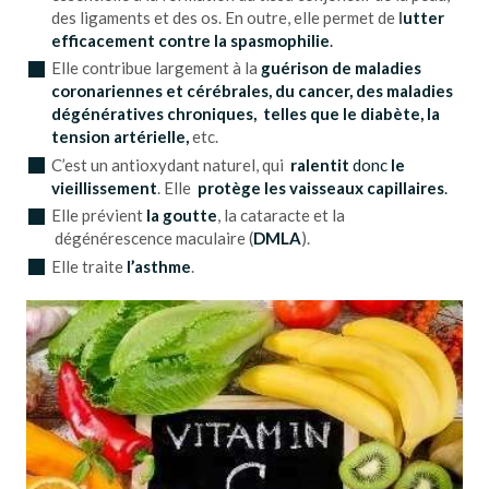
des ligaments et des os. En outre, elle permet de
l
utter
efficacement contre la spasmophilie
.
Elle contribue largement à la
guérison de maladies
coronariennes et cérébrales, du cancer, des maladies
dégénératives chroniques, telles que le diabète, la
tension artérielle,
etc.
C’est un antioxydant naturel, qui
ralentit
donc
le
vieillissement
. Elle
protège les vaisseaux capillaires
.
Elle prévient
la goutte
, la cataracte et la
dégénérescence maculaire (
DMLA
).
Elle traite
l’asthme
.