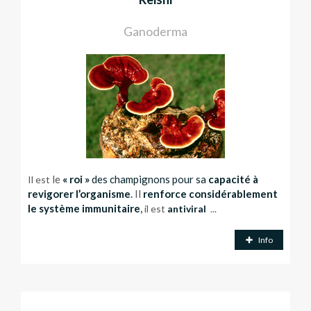
Ganoderma
le
« roi »
des champignons pour sa
capacité à
Il est
revigorer l’organisme
.
Il
renforce considérablement
le système immunitaire
,
il est
antiviral
...
Info